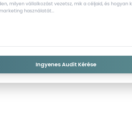
Ingyenes Audit Kérése
Vissza a főoldalra
Adatvédelmi Szabályzat
|
gergotrib@totalsight.hu
|
© 2014