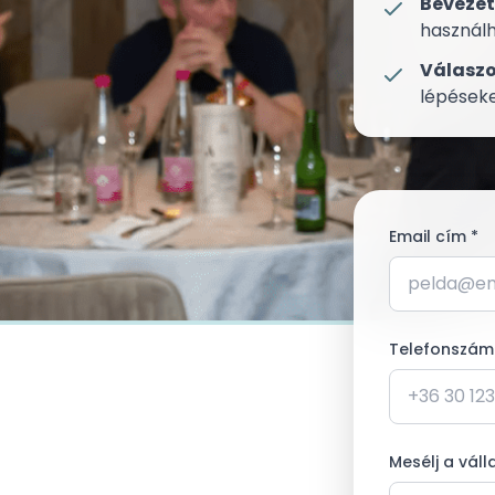
Bevezet
használ
Válaszo
lépések
Email cím *
Telefonszám
Mesélj a váll