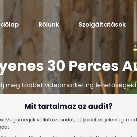
zdőlap
Rólunk
Szolgáltatások
yenes 30 Perces A
dj meg többet videómarketing lehetőségeidr
Mit tartalmaz az audit?
s:
Megismerjük vállalkozásodat, céljaidat és jelenlegi mar
ádat