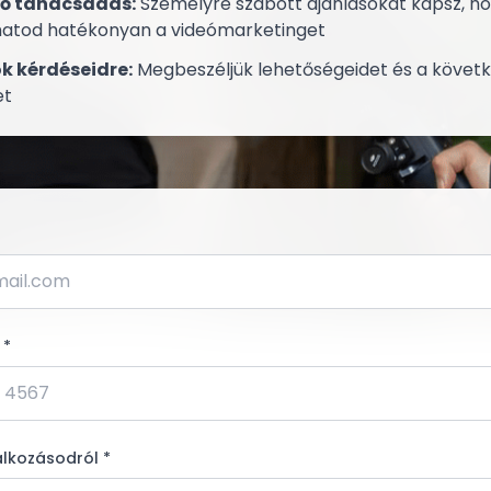
ő tanácsadás:
Személyre szabott ajánlásokat kapsz, h
hatod hatékonyan a videómarketinget
k kérdéseidre:
Megbeszéljük lehetőségeidet és a követ
et
 *
alkozásodról *