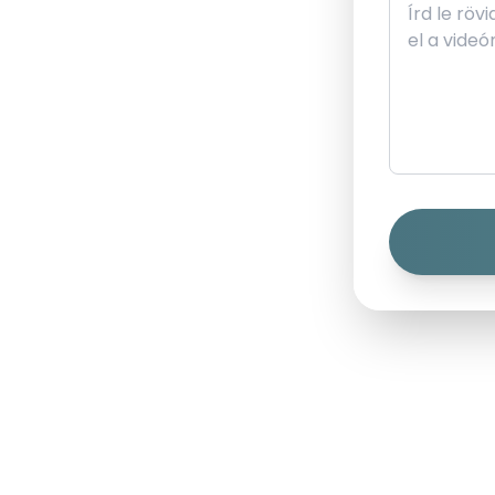
TotalSight
|