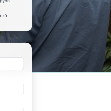
ogyan
kező