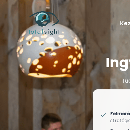
Ke
Ing
Tu
Felméré
stratégi