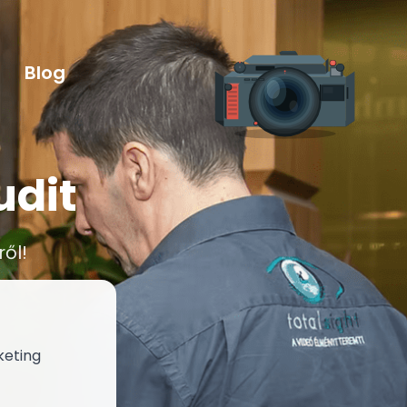
Blog
udit
ől!
keting