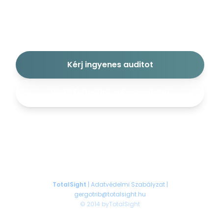
oktatóvideókról, segítünk elérni üzleti céljaidat
magas színvonalú videós tartalommal.
Kérj ingyenes auditot
Vedd fel velünk a kapcsolatot
TotalSight
|
Adatvédelmi Szabályzat
|
gergotrib@totalsight.hu
© 2014 byTotalSight