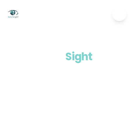
Total
Sight
Videós Marketing
és
Videógyártás
Vállalkozásoknak
A TotalSight teljes körű videógyártási és videós
marketing szolgáltatásokat nyújt vállalkozások
számára.
Legyen szó promóciós, rendezvény- vagy online